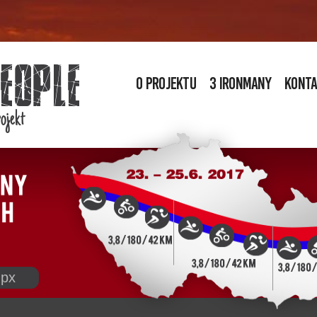
O projektu
3 IRONMANY
Kont
ojekt
gpx