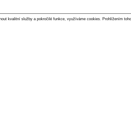
t kvalitní služby a pokročilé funkce, využíváme cookies. Prohlížením toho
EOPLE
VYTVOŘILO ANAWE