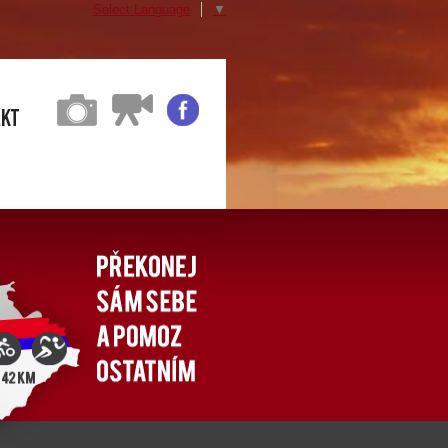
Select Language
▼
akt