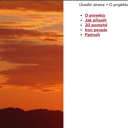
Úvodní strana
>
O projektu
O projektu
Jak přispět
Již pomohli
Iron people
Partneři