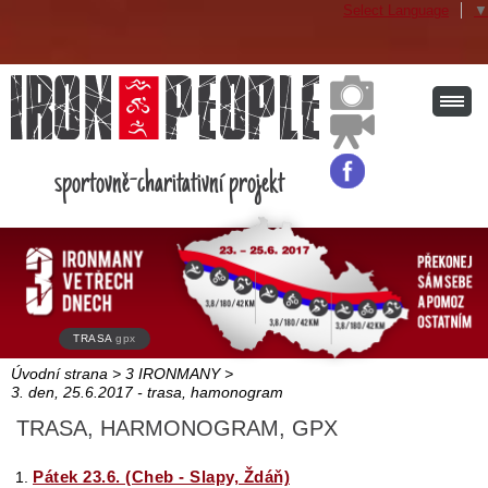
Select Language
▼
sportovně-charitativní projekt
TRASA
gpx
Úvodní strana
>
3 IRONMANY
>
3. den, 25.6.2017 - trasa, hamonogram
TRASA, HARMONOGRAM, GPX
Pátek 23.6. (Cheb - Slapy, Ždáň)