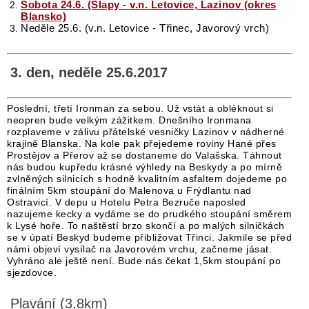
Sobota 24.6. (Slapy - v.n. Letovice, Lazinov (okres
Blansko)
Neděle 25.6. (v.n. Letovice - Třinec, Javorový vrch)
3. den, neděle 25.6.2017
Poslední, třetí Ironman za sebou. Už vstát a obléknout si
neopren bude velkým zážitkem. Dnešního Ironmana
rozplaveme v zálivu přátelské vesničky Lazinov v nádherné
krajině Blanska. Na kole pak přejedeme roviny Hané přes
Prostějov a Přerov až se dostaneme do Valašska. Táhnout
nás budou kupředu krásné výhledy na Beskydy a po mírně
zvlněných silnicích s hodně kvalitním asfaltem dojedeme po
finálním 5km stoupání do Malenova u Frýdlantu nad
Ostravicí. V depu u Hotelu Petra Bezruče naposled
nazujeme kecky a vydáme se do prudkého stoupání směrem
k Lysé hoře. To naštěstí brzo skončí a po malých silničkách
se v úpatí Beskyd budeme přibližovat Třinci. Jakmile se před
námi objeví vysílač na Javorovém vrchu, začneme jásat.
Vyhráno ale ještě není. Bude nás čekat 1,5km stoupání po
sjezdovce.
Plavání (3,8km)