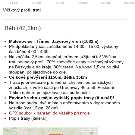
Výškový profil trati
Běh (42,2km)
Malenovice - Třinec, Javorový vrch (1032m)
Předpokládaný čas začátku běhu 14:30 - 15:00, výsledný
čas běhu 4:00 - 4:30
Na začátku 2,5km stoupání terénem, užijte si to! Většina
trati houpavý profil, 70% zpevněné cesty s krásnými výhledy
na Beskydy a do kraje, 30% terén. Na konci 1,5km prudké
stoupání po sjezdovce do cíle.
Celkové převýšení 1150m, délka 35km
Trasa je orientačně přehledná, chvílemi po turistických
značkách, z velké části po Greenway 46 a 56. Poslední
1,5km nahoru po sjezdovce asi bude bolet.
Povinně sebou mějte vytisklý popis trasy (itinerář)!
Na trase budou dvě místa s občerstvením v doprovodném
vozidle (cca 15km, 26km)
GPX soubor k nahrání do Vašeho přístroje
Popis trasy (itinerář)